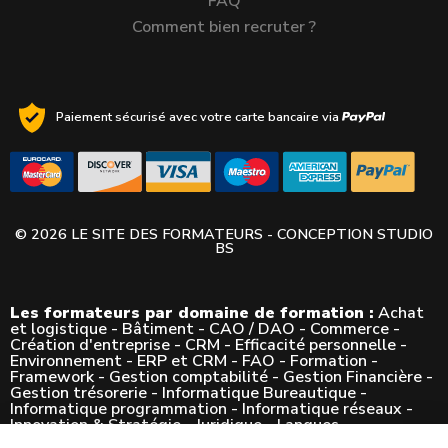
FAQ
Comment bien recruter ?
Paiement sécurisé avec votre carte bancaire via
© 2026 LE SITE DES FORMATEURS - CONCEPTION
STUDIO
BS
Les formateurs par domaine de formation :
Achat
et logistique
-
Bâtiment
-
CAO / DAO
-
Commerce
-
Création d'entreprise
-
CRM
-
Efficacité personnelle
-
Environnement
-
ERP et CRM
-
FAO
-
Formation
-
Framework
-
Gestion comptabilité
-
Gestion Financière
-
Gestion trésorerie
-
Informatique Bureautique
-
Informatique programmation
-
Informatique réseaux
-
Innovation & Stratégie
-
Juridique
-
Langues
-
Management
-
Marketing
-
Mécanique
-
Métier
-
Métier