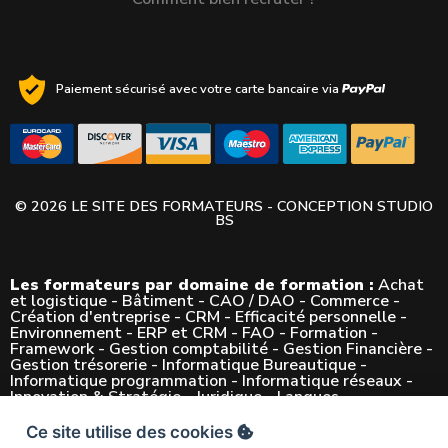
Paiement sécurisé avec votre carte bancaire via
© 2026 LE SITE DES FORMATEURS - CONCEPTION
STUDIO
BS
Les formateurs par domaine de formation :
Achat
et logistique
-
Bâtiment
-
CAO / DAO
-
Commerce
-
Création d'entreprise
-
CRM
-
Efficacité personnelle
-
Environnement
-
ERP et CRM
-
FAO
-
Formation
-
Framework
-
Gestion comptabilité
-
Gestion Financière
-
Gestion trésorerie
-
Informatique Bureautique
-
Informatique programmation
-
Informatique réseaux
-
Innovation & Stratégie
-
Juridique
-
Langues
-
Management
-
Marketing
-
Mécanique
-
Métier
-
Métier
de l'Architecture
-
Métiers de l'Esthétique
-
Multimédia
Ce site utilise des cookies

(vidéo son...)
-
PAO Graphisme
-
Progiciels (ciel sap